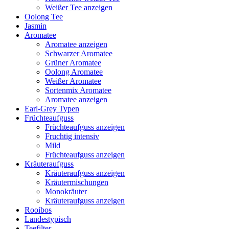
Weißer Tee anzeigen
Oolong Tee
Jasmin
Aromatee
Aromatee anzeigen
Schwarzer Aromatee
Grüner Aromatee
Oolong Aromatee
Weißer Aromatee
Sortenmix Aromatee
Aromatee anzeigen
Earl-Grey Typen
Früchteaufguss
Früchteaufguss anzeigen
Fruchtig intensiv
Mild
Früchteaufguss anzeigen
Kräuteraufguss
Kräuteraufguss anzeigen
Kräutermischungen
Monokräuter
Kräuteraufguss anzeigen
Rooibos
Landestypisch
Teefilter