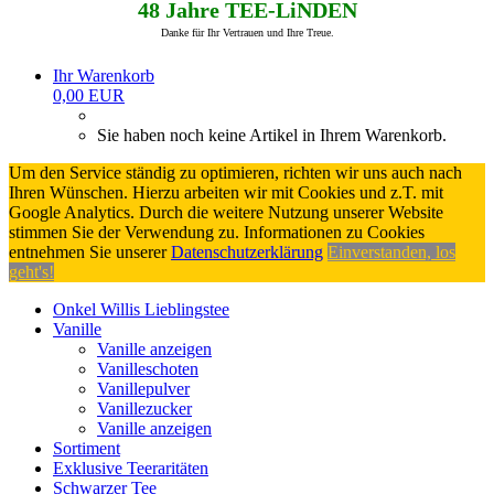
48 Jahre TEE-LiNDEN
Danke für Ihr Vertrauen und Ihre Treue.
Ihr Warenkorb
0,00 EUR
Sie haben noch keine Artikel in Ihrem Warenkorb.
Um den Service ständig zu optimieren, richten wir uns auch nach
Ihren Wünschen. Hierzu arbeiten wir mit Cookies und z.T. mit
Google Analytics. Durch die weitere Nutzung unserer Website
stimmen Sie der Verwendung zu. Informationen zu Cookies
entnehmen Sie unserer
Datenschutzerklärung
Einverstanden, los
geht's!
Onkel Willis Lieblingstee
Vanille
Vanille anzeigen
Vanilleschoten
Vanillepulver
Vanillezucker
Vanille anzeigen
Sortiment
Exklusive Teeraritäten
Schwarzer Tee