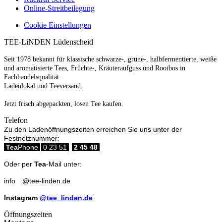
Online-Streitbeilegung
Cookie Einstellungen
TEE-LiNDEN Lüdenscheid
Seit 1978 bekannt für klassische schwarze-, grüne-, halbfermentierte, weiße
und aromatisierte Tees, Früchte-, Kräuteraufguss und Rooibos in
Fachhandelsqualität.
Ladenlokal und Teeversand.
Jetzt frisch abgepackten, losen Tee kaufen.
Telefon
Zu den Ladenöffnungszeiten erreichen Sie uns unter der
Festnetznummer:
Tea
Phone
0 23 51
2 45 48
Oder per
Tea
-Mail unter:
info
@
tee-linden.de
Instagram
@tee_linden.de
Öffnungszeiten