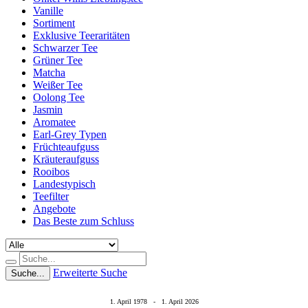
Vanille
Sortiment
Exklusive Teeraritäten
Schwarzer Tee
Grüner Tee
Matcha
Weißer Tee
Oolong Tee
Jasmin
Aromatee
Earl-Grey Typen
Früchteaufguss
Kräuteraufguss
Rooibos
Landestypisch
Teefilter
Angebote
Das Beste zum Schluss
Erweiterte Suche
Suche...
1. April 1978 - 1. April 2026