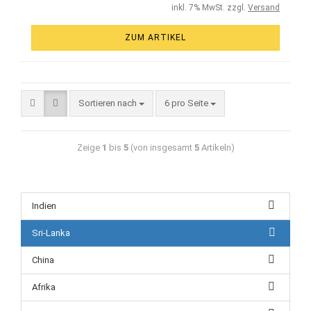
inkl. 7% MwSt. zzgl.
Versand
ZUM ARTIKEL
Sortieren nach
6 pro Seite
Zeige
1
bis
5
(von insgesamt
5
Artikeln)
Indien
Sri-Lanka
China
Afrika