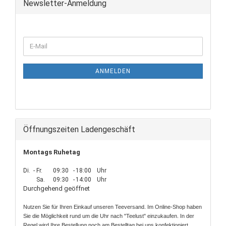
Newsletter-Anmeldung
ANMELDEN
Öffnungszeiten Ladengeschäft
Montags Ruhetag
Di.
-
Fr.
09:30
-
18:00
Uhr
Sa.
09:30
-
14:00
Uhr
Durchgehend geöffnet
Nutzen Sie für Ihren Einkauf unseren Teeversand. Im Online-Shop haben
Sie die Möglichkeit rund um die Uhr nach "Teelust" einzukaufen. In der
Regel wird Ihre Bestellung noch am Bestelltag bei uns konfektioniert.