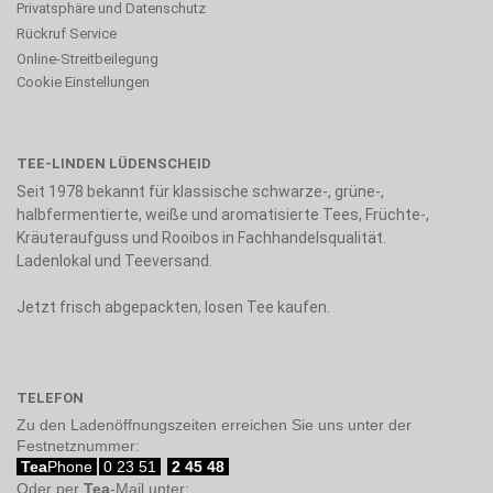
Privatsphäre und Datenschutz
Rückruf Service
Online-Streitbeilegung
Cookie Einstellungen
TEE-LINDEN LÜDENSCHEID
Seit 1978 bekannt für klassische schwarze-, grüne-,
halbfermentierte, weiße und aromatisierte Tees, Früchte-,
Kräuteraufguss und Rooibos in Fachhandelsqualität.
Ladenlokal und Teeversand.
Jetzt frisch abgepackten, losen Tee kaufen.
TELEFON
Zu den Ladenöffnungszeiten erreichen Sie uns unter der
Festnetznummer:
Tea
Phone
0 23 51
2 45 48
Oder per
Tea
-Mail unter: