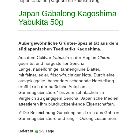
Japan Gabalong Kagoshima Yabukita 50g
Japan Gabalong Kagoshima
Yabukita 50g
Außergewöhnliche Grüntee-Spezialität aus dem
südjapanischen Teedistrikt Kagoshima.
Aus dem Culitvar
Yabukita
in der Region
Chiran
,
geerntet und hergestellter Sencha.
Lange, nadelförmige, tannengrüne Blätter,
mit
feiner, edler, frisch-fruchtiger Note.
Durch eine
ausgeklügelte, besonders schonende Herstellung
erhöht sich der natürliche Anteil an
Gammaglubinsäure* bis zum zehnfachen im
Vergleich zu gängigem Sencha. Japanische Medien
attestieren ihm blutdrucksenkende Eigenschaften.
)* Die Bezeichnung Gabalong setzt sich aus Gaba =
Gammaglubinsäure und long = Oolong zusammen.
Lieferzeit:
2-3 Tage