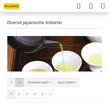
Diverse japanische Anbieter
Sortieren nach
6 pro Seite
1
2
3
4
5
»