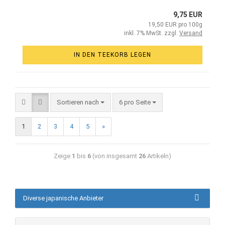
9,75 EUR
19,50 EUR pro 100g
inkl. 7% MwSt. zzgl.
Versand
IN DEN TEEKORB LEGEN
Sortieren nach
6 pro Seite
1
2
3
4
5
»
Zeige
1
bis
6
(von insgesamt
26
Artikeln)
Diverse japanische Anbieter