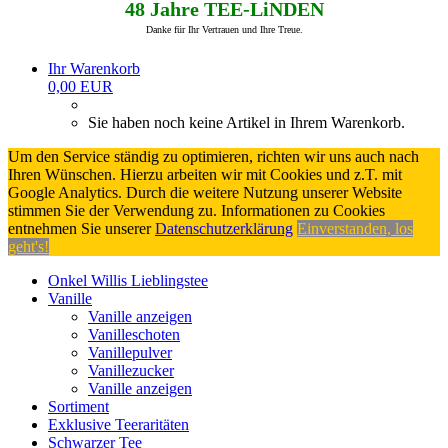
48 Jahre TEE-LiNDEN
Danke für Ihr Vertrauen und Ihre Treue.
Ihr Warenkorb
0,00 EUR
Sie haben noch keine Artikel in Ihrem Warenkorb.
Um den Service ständig zu optimieren, richten wir uns auch nach
Ihren Wünschen. Hierzu arbeiten wir mit Cookies und z.T. mit
Google Analytics. Durch die weitere Nutzung unserer Website
stimmen Sie der Verwendung zu. Informationen zu Cookies
entnehmen Sie unserer
Datenschutzerklärung
Einverstanden, los
geht's!
Onkel Willis Lieblingstee
Vanille
Vanille anzeigen
Vanilleschoten
Vanillepulver
Vanillezucker
Vanille anzeigen
Sortiment
Exklusive Teeraritäten
Schwarzer Tee