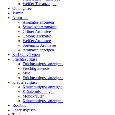
Weißer Tee anzeigen
Oolong Tee
Jasmin
Aromatee
Aromatee anzeigen
Schwarzer Aromatee
Grüner Aromatee
Oolong Aromatee
Weißer Aromatee
Sortenmix Aromatee
Aromatee anzeigen
Earl-Grey Typen
Früchteaufguss
Früchteaufguss anzeigen
Fruchtig intensiv
Mild
Früchteaufguss anzeigen
Kräuteraufguss
Kräuteraufguss anzeigen
Kräutermischungen
Monokräuter
Kräuteraufguss anzeigen
Rooibos
Landestypisch
Teefilter