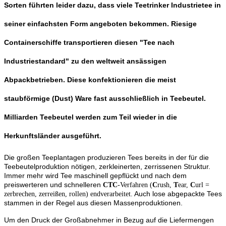
Sorten führten leider dazu, dass viele Teetrinker Industrietee in
seiner einfachsten Form angeboten bekommen. Riesige
Containerschiffe transportieren diesen "Tee nach
Industriestandard" zu den weltweit ansässigen
Abpackbetrieben. Diese konfektionieren die meist
staubförmige (Dust) Ware fast ausschließlich in Teebeutel.
Milliarden Teebeutel werden zum Teil wieder in die
Herkunftsländer ausgeführt.
Die großen Teeplantagen produzieren Tees bereits in der für die
Teebeutelproduktion nötigen, zerkleinerten, zerrissenen Struktur.
Immer mehr wird Tee maschinell gepflückt und nach dem
preiswerteren und schnelleren
CTC
-Verfahren (
C
rush,
T
ear,
C
url =
Auch lose abgepackte Tees
zerbrechen, zerreißen, rollen) endverarbeitet.
stammen in der Regel aus diesen Massenproduktionen.
Um den Druck der Großabnehmer in Bezug auf die Liefermengen