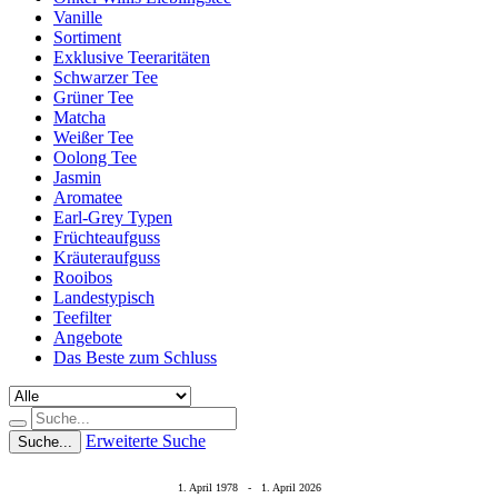
Vanille
Sortiment
Exklusive Teeraritäten
Schwarzer Tee
Grüner Tee
Matcha
Weißer Tee
Oolong Tee
Jasmin
Aromatee
Earl-Grey Typen
Früchteaufguss
Kräuteraufguss
Rooibos
Landestypisch
Teefilter
Angebote
Das Beste zum Schluss
Erweiterte Suche
Suche...
1. April 1978 - 1. April 2026