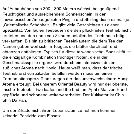
Auf Anbauhöhen von 300 - 800 Metern wächst, bei genügend
Feuchtigkeit und ausreichendem Sonnenschein, in den
taiwanesischen Anbaugebieten Pinglin und Shiding diese einmalige
„Orientalische Schönheit“. Es gibt viele Geschichten zu dieser
Spezialität. Von faulen Teebauern die den pflückreifen Teetrieb nicht
ernteten und den dann von Zikaden befallenden Trieb noch billig
verkauften. Bis hin zu britischen Teeeinkäufern die dem Tee den
Namen gaben weil sich im Teeglas die Blätter durch auf- und
abtanzen entfalteten. Typisch für diese taiwanesische Spezialität ist
die einzigartige Kombination fruchtiger Noten, die in der
Geschmacksspitze ergänzt wird durch ein intensives, dezent
süßliches Aroma nach Honig. Heute weiß man, dass der frische
Teetrieb erst von Zikaden befallen werden muss um einen
Fermantationsprozeß anzuregen der das unverwechselbare Honig-
Aroma erzeugt. Bei unserem Oriental Beauty wird nur der oberste,
frische Teetrieb – two leafes and the bud - im April / Mai von Hand
gepflückt und schonend weiterverarbeitet. Der Kultivator ist Chin
Shin Da Pan.
Um der Zikade nicht ihren Lebensraum zu nehmen kommen
keinerlei Pestizide zum Einsatz.