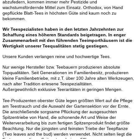
abzufedern, kommen immer mehr Pestizide und
wachstumsfördernde Mittel zum Einsatz. Orthodox, von Hand
gepflückte Blatt-Tees in höchsten Güte sind kaum noch zu
bekommen.
Wir Teespezialisten haben in den letzten Jahrzehnten zur
Schaffung eines höheren Standards beigetragen. In enger
Zusammenarbeit mit den führenden Teeimporthäusern ist die
Wertigkeit unserer Teequalitäten stetig gestiegen.
Unsere Kunden verlangen reine und hochwertige Tees.
Nur wenige Hersteller bzw. Teebauern produzieren absolute
Topqualitäten. Seit Generationen im Familienbesitz, produzieren
kleine Familienbetriebe, mit z.T. über 100 Jahre alten Werkzeugen,
nach alter Tradition erlesene Teespezialitäten.
Außergewöhnlich exklusive Teeraritäten in geringen Mengen.
Tee-Produzenten oberster Güte legen größten Wert auf die Pflege
am Teestrauch und die Auswahl der Gartensektion vor der Ernte.
Die anschließende sorgsame Pflückung der ausgesuchten
Spitzentriebe von Hand, die schonende Art und Weise der
Weiterverarbeitung bis zum fertigen Spitzenprodukt findet größte
Beachtung. Nur die jüngsten und feinsten Triebe der Teepflanze
(Two leaves and the bud) werden verwendet. Nicht selten liegt die