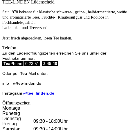
TEE-LiNDEN Lüdenscheid
Seit 1978 bekannt für klassische schwarze-, grüne-, halbfermentierte, weiße
und aromatisierte Tees, Früchte-, Kräuteraufguss und Rooibos in
Fachhandelsqualität.
Ladenlokal und Teeversand.
Jetzt frisch abgepackten, losen Tee kaufen.
Telefon
Zu den Ladenöffnungszeiten erreichen Sie uns unter der
Festnetznummer:
Tea
Phone
0 23 51
2 45 48
Oder per
Tea
-Mail unter:
info
@
tee-linden.de
Instagram
@tee_linden.de
Öffnungszeiten
Montags
Ruhetag
Dienstag -
09:30
-
18:00
Uhr
Freitag
Samstag
09:30
-
14:00
Uhr