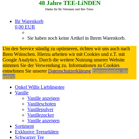
48 Jahre TEE-LiNDEN
Danke für Ihr Vertrauen und Ihre Treue.
Ihr Warenkorb
0,00 EUR
Sie haben noch keine Artikel in Ihrem Warenkorb.
Um den Service ständig zu optimieren, richten wir uns auch nach
Ihren Wünschen. Hierzu arbeiten wir mit Cookies und z.T. mit
Google Analytics. Durch die weitere Nutzung unserer Website
stimmen Sie der Verwendung zu. Informationen zu Cookies
entnehmen Sie unserer
Datenschutzerklärung
Einverstanden, los
geht's!
Onkel Willis Lieblingstee
Vanille
Vanille anzeigen
Vanilleschoten
Vanillepulver
Vanillezucker
Vanille anzeigen
Sortiment
Exklusive Teeraritäten
Schwarzer Tee