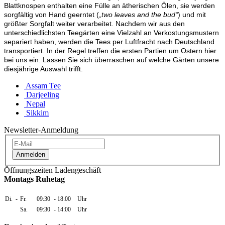
Blattknospen enthalten eine Fülle an ätherischen Ölen, sie werden
sorgfältig von Hand geerntet (
„two leaves and the bud“
) und mit
größter Sorgfalt weiter verarbeitet. Nachdem wir aus den
unterschiedlichsten Teegärten eine Vielzahl an Verkostungsmustern
separiert haben, werden die Tees per Luftfracht nach Deutschland
transportiert. In der Regel treffen die ersten Partien um Ostern hier
bei uns ein. Lassen Sie sich überraschen auf welche Gärten unsere
diesjährige Auswahl trifft.
Assam Tee
Darjeeling
Nepal
Sikkim
Newsletter-Anmeldung
Anmelden
Öffnungszeiten Ladengeschäft
Montags Ruhetag
Di.
-
Fr.
09:30
-
18:00
Uhr
Sa.
09:30
-
14:00
Uhr