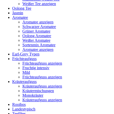
Weißer Tee anzeigen
Oolong Tee
Jasmin
Aromatee
Aromatee anzeigen
Schwarzer Aromatee
Grüner Aromatee
Oolong Aromatee
Weißer Aromatee
Sortenmix Aromatee
Aromatee anzeigen
Earl-Grey Typen
Früchteaufguss
Früchteaufguss anzeigen
Fruchtig intensiv
Mild
Früchteaufguss anzeigen
Kräuteraufguss
Kräuteraufguss anzeigen
Kräutermischungen
Monokräuter
Kräuteraufguss anzeigen
Rooibos
Landestypisch
Teefilter