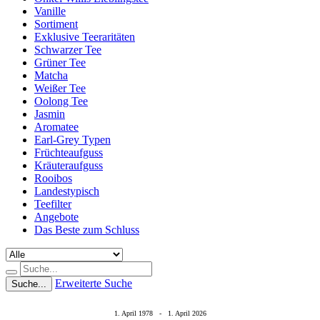
Vanille
Sortiment
Exklusive Teeraritäten
Schwarzer Tee
Grüner Tee
Matcha
Weißer Tee
Oolong Tee
Jasmin
Aromatee
Earl-Grey Typen
Früchteaufguss
Kräuteraufguss
Rooibos
Landestypisch
Teefilter
Angebote
Das Beste zum Schluss
Erweiterte Suche
Suche...
1. April 1978 - 1. April 2026