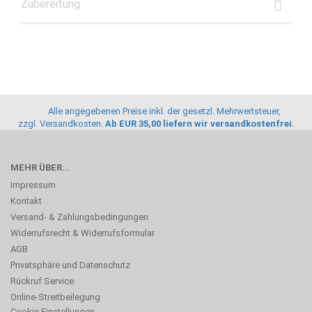
Zubereitung
Alle angegebenen Preise inkl. der gesetzl. Mehrwertsteuer,
zzgl.
Versandkosten
.
Ab EUR 35,00 liefern wir versandkostenfrei.
MEHR ÜBER...
Impressum
Kontakt
Versand- & Zahlungsbedingungen
Widerrufsrecht & Widerrufsformular
AGB
Privatsphäre und Datenschutz
Rückruf Service
Online-Streitbeilegung
Cookie Einstellungen