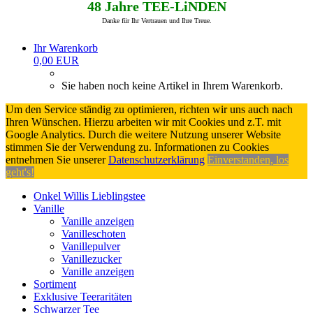
48 Jahre TEE-LiNDEN
Danke für Ihr Vertrauen und Ihre Treue.
Ihr Warenkorb
0,00 EUR
Sie haben noch keine Artikel in Ihrem Warenkorb.
Um den Service ständig zu optimieren, richten wir uns auch nach
Ihren Wünschen. Hierzu arbeiten wir mit Cookies und z.T. mit
Google Analytics. Durch die weitere Nutzung unserer Website
stimmen Sie der Verwendung zu. Informationen zu Cookies
entnehmen Sie unserer
Datenschutzerklärung
Einverstanden, los
geht's!
Onkel Willis Lieblingstee
Vanille
Vanille anzeigen
Vanilleschoten
Vanillepulver
Vanillezucker
Vanille anzeigen
Sortiment
Exklusive Teeraritäten
Schwarzer Tee