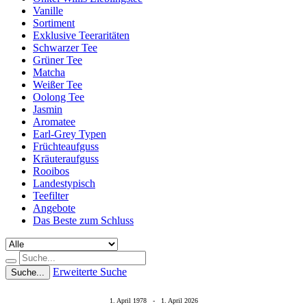
Vanille
Sortiment
Exklusive Teeraritäten
Schwarzer Tee
Grüner Tee
Matcha
Weißer Tee
Oolong Tee
Jasmin
Aromatee
Earl-Grey Typen
Früchteaufguss
Kräuteraufguss
Rooibos
Landestypisch
Teefilter
Angebote
Das Beste zum Schluss
Erweiterte Suche
Suche...
1. April 1978 - 1. April 2026