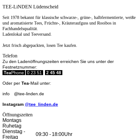
TEE-LiNDEN Lüdenscheid
Seit 1978 bekannt für klassische schwarze-, grüne-, halbfermentierte, weiße
und aromatisierte Tees, Früchte-, Kräuteraufguss und Rooibos in
Fachhandelsqualität.
Ladenlokal und Teeversand.
Jetzt frisch abgepackten, losen Tee kaufen.
Telefon
Zu den Ladenöffnungszeiten erreichen Sie uns unter der
Festnetznummer:
Tea
Phone
0 23 51
2 45 48
Oder per
Tea
-Mail unter:
info
@
tee-linden.de
Instagram
@tee_linden.de
Öffnungszeiten
Montags
Ruhetag
Dienstag -
09:30
-
18:00
Uhr
Freitag