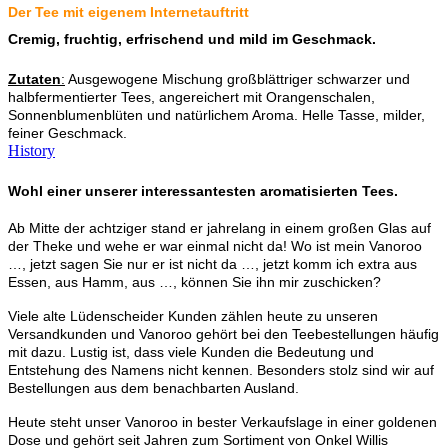
Der Tee mit eigenem Internetauftritt
Cremig, fruchtig, erfrischend und mild im Geschmack.
Zutaten
:
Ausgewogene Mischung großblättriger schwarzer und
halbfermentierter Tees, angereichert mit Orangenschalen,
Sonnenblumenblüten und natürlichem Aroma. Helle Tasse, milder,
feiner Geschmack.
History
Wohl einer unserer interessantesten aromatisierten Tees.
Ab Mitte der achtziger stand er jahrelang in einem großen Glas auf
der Theke und wehe er war einmal nicht da! Wo ist mein Vanoroo
…, jetzt sagen Sie nur er ist nicht da …, jetzt komm ich extra aus
Essen, aus Hamm, aus …, können Sie ihn mir zuschicken?
Viele alte Lüdenscheider Kunden zählen heute zu unseren
Versandkunden und Vanoroo gehört bei den Teebestellungen häufig
mit dazu. Lustig ist, dass viele Kunden die Bedeutung und
Entstehung des Namens nicht kennen. Besonders stolz sind wir auf
Bestellungen aus dem benachbarten Ausland.
Heute steht unser Vanoroo in bester Verkaufslage in einer goldenen
Dose und gehört seit Jahren zum Sortiment von Onkel Willis