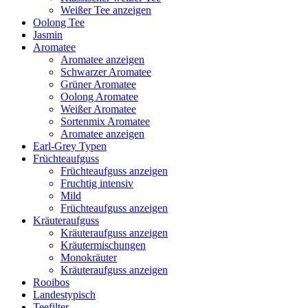
Weißer Tee anzeigen
Oolong Tee
Jasmin
Aromatee
Aromatee anzeigen
Schwarzer Aromatee
Grüner Aromatee
Oolong Aromatee
Weißer Aromatee
Sortenmix Aromatee
Aromatee anzeigen
Earl-Grey Typen
Früchteaufguss
Früchteaufguss anzeigen
Fruchtig intensiv
Mild
Früchteaufguss anzeigen
Kräuteraufguss
Kräuteraufguss anzeigen
Kräutermischungen
Monokräuter
Kräuteraufguss anzeigen
Rooibos
Landestypisch
Teefilter