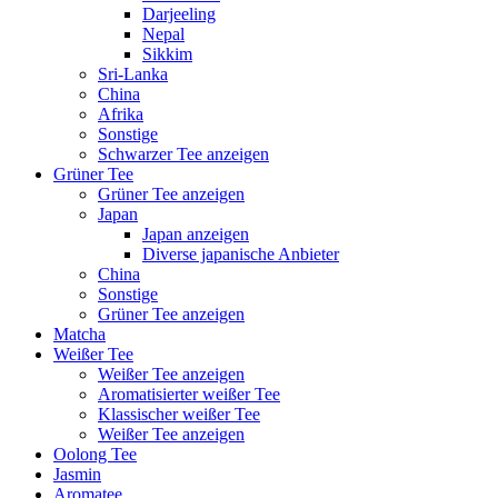
Darjeeling
Nepal
Sikkim
Sri-Lanka
China
Afrika
Sonstige
Schwarzer Tee anzeigen
Grüner Tee
Grüner Tee anzeigen
Japan
Japan anzeigen
Diverse japanische Anbieter
China
Sonstige
Grüner Tee anzeigen
Matcha
Weißer Tee
Weißer Tee anzeigen
Aromatisierter weißer Tee
Klassischer weißer Tee
Weißer Tee anzeigen
Oolong Tee
Jasmin
Aromatee