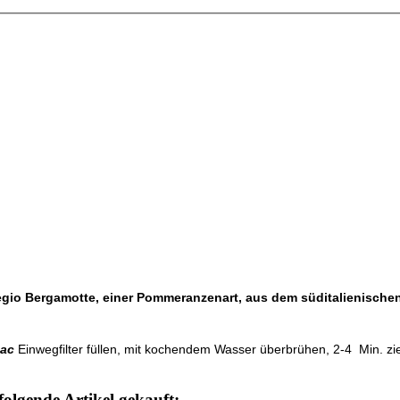
Regio Bergamotte, einer Pommeranzenart, aus dem süditalienische
sac
Einwegfilter füllen, mit kochendem Wasser überbrühen, 2-4 Min. z
folgende Artikel gekauft: