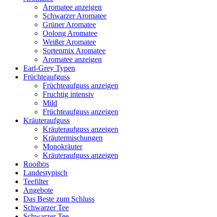
Aromatee anzeigen
Schwarzer Aromatee
Grüner Aromatee
Oolong Aromatee
Weißer Aromatee
Sortenmix Aromatee
Aromatee anzeigen
Earl-Grey Typen
Früchteaufguss
Früchteaufguss anzeigen
Fruchtig intensiv
Mild
Früchteaufguss anzeigen
Kräuteraufguss
Kräuteraufguss anzeigen
Kräutermischungen
Monokräuter
Kräuteraufguss anzeigen
Rooibos
Landestypisch
Teefilter
Angebote
Das Beste zum Schluss
Schwarzer Tee
Schwarzer Tee