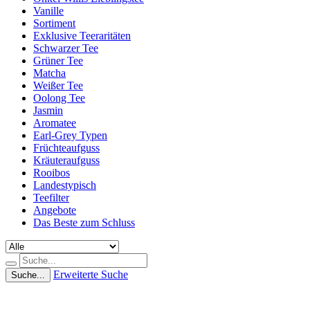
Vanille
Sortiment
Exklusive Teeraritäten
Schwarzer Tee
Grüner Tee
Matcha
Weißer Tee
Oolong Tee
Jasmin
Aromatee
Earl-Grey Typen
Früchteaufguss
Kräuteraufguss
Rooibos
Landestypisch
Teefilter
Angebote
Das Beste zum Schluss
Erweiterte Suche
Suche...