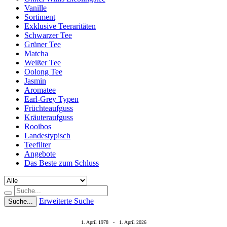
Vanille
Sortiment
Exklusive Teeraritäten
Schwarzer Tee
Grüner Tee
Matcha
Weißer Tee
Oolong Tee
Jasmin
Aromatee
Earl-Grey Typen
Früchteaufguss
Kräuteraufguss
Rooibos
Landestypisch
Teefilter
Angebote
Das Beste zum Schluss
Erweiterte Suche
Suche...
1. April 1978 - 1. April 2026