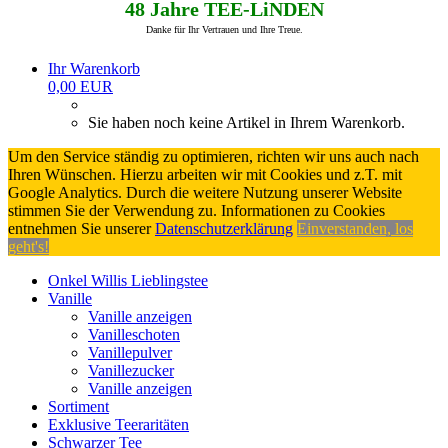
48 Jahre TEE-LiNDEN
Danke für Ihr Vertrauen und Ihre Treue.
Ihr Warenkorb
0,00 EUR
Sie haben noch keine Artikel in Ihrem Warenkorb.
Um den Service ständig zu optimieren, richten wir uns auch nach
Ihren Wünschen. Hierzu arbeiten wir mit Cookies und z.T. mit
Google Analytics. Durch die weitere Nutzung unserer Website
stimmen Sie der Verwendung zu. Informationen zu Cookies
entnehmen Sie unserer
Datenschutzerklärung
Einverstanden, los
geht's!
Onkel Willis Lieblingstee
Vanille
Vanille anzeigen
Vanilleschoten
Vanillepulver
Vanillezucker
Vanille anzeigen
Sortiment
Exklusive Teeraritäten
Schwarzer Tee