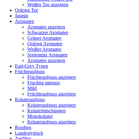
Weißer Tee anzeigen
Oolong Tee
Jasmin
Aromatee
Aromatee anzeigen
Schwarzer Aromatee
Grüner Aromatee
Oolong Aromatee
Weißer Aromatee
Sortenmix Aromatee
Aromatee anzeigen
Earl-Grey Typen
Früchteaufguss
Früchteaufguss anzeigen
Fruchtig intensiv
Mild
Früchteaufguss anzeigen
Kräuteraufguss
Kräuteraufguss anzeigen
Kräutermischungen
Monokräuter
Kräuteraufguss anzeigen
Rooibos
Landestypisch
Teefilter