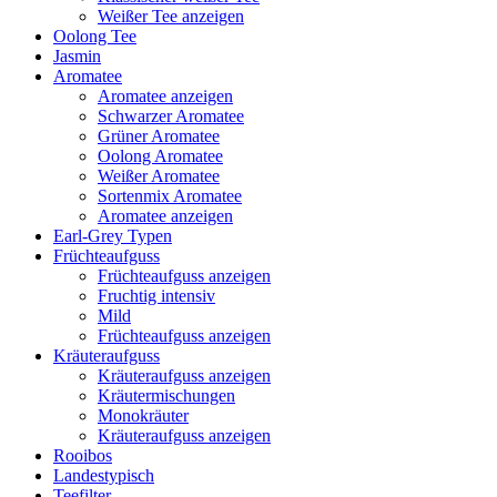
Weißer Tee anzeigen
Oolong Tee
Jasmin
Aromatee
Aromatee anzeigen
Schwarzer Aromatee
Grüner Aromatee
Oolong Aromatee
Weißer Aromatee
Sortenmix Aromatee
Aromatee anzeigen
Earl-Grey Typen
Früchteaufguss
Früchteaufguss anzeigen
Fruchtig intensiv
Mild
Früchteaufguss anzeigen
Kräuteraufguss
Kräuteraufguss anzeigen
Kräutermischungen
Monokräuter
Kräuteraufguss anzeigen
Rooibos
Landestypisch
Teefilter