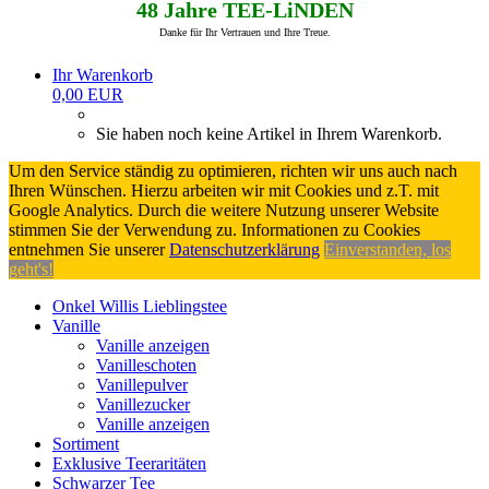
48 Jahre TEE-LiNDEN
Danke für Ihr Vertrauen und Ihre Treue.
Ihr Warenkorb
0,00 EUR
Sie haben noch keine Artikel in Ihrem Warenkorb.
Um den Service ständig zu optimieren, richten wir uns auch nach
Ihren Wünschen. Hierzu arbeiten wir mit Cookies und z.T. mit
Google Analytics. Durch die weitere Nutzung unserer Website
stimmen Sie der Verwendung zu. Informationen zu Cookies
entnehmen Sie unserer
Datenschutzerklärung
Einverstanden, los
geht's!
Onkel Willis Lieblingstee
Vanille
Vanille anzeigen
Vanilleschoten
Vanillepulver
Vanillezucker
Vanille anzeigen
Sortiment
Exklusive Teeraritäten
Schwarzer Tee