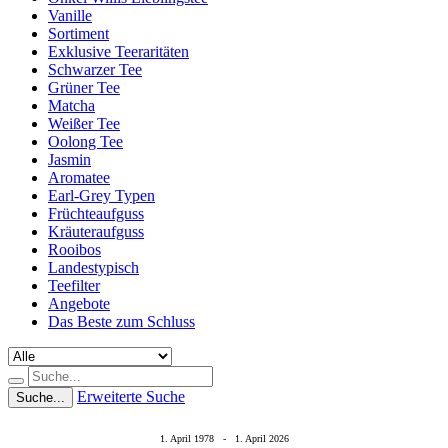
Vanille
Sortiment
Exklusive Teeraritäten
Schwarzer Tee
Grüner Tee
Matcha
Weißer Tee
Oolong Tee
Jasmin
Aromatee
Earl-Grey Typen
Früchteaufguss
Kräuteraufguss
Rooibos
Landestypisch
Teefilter
Angebote
Das Beste zum Schluss
Erweiterte Suche
Suche...
1. April 1978 - 1. April 2026