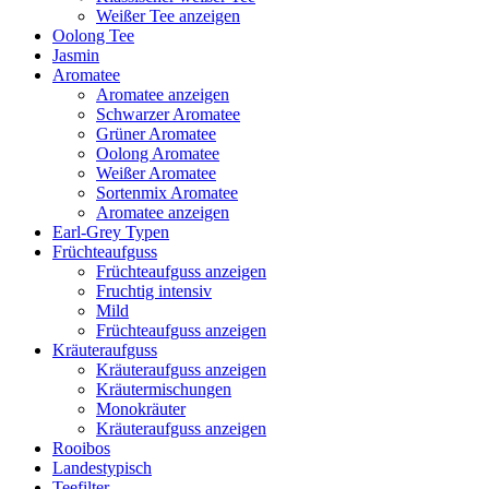
Weißer Tee anzeigen
Oolong Tee
Jasmin
Aromatee
Aromatee anzeigen
Schwarzer Aromatee
Grüner Aromatee
Oolong Aromatee
Weißer Aromatee
Sortenmix Aromatee
Aromatee anzeigen
Earl-Grey Typen
Früchteaufguss
Früchteaufguss anzeigen
Fruchtig intensiv
Mild
Früchteaufguss anzeigen
Kräuteraufguss
Kräuteraufguss anzeigen
Kräutermischungen
Monokräuter
Kräuteraufguss anzeigen
Rooibos
Landestypisch
Teefilter