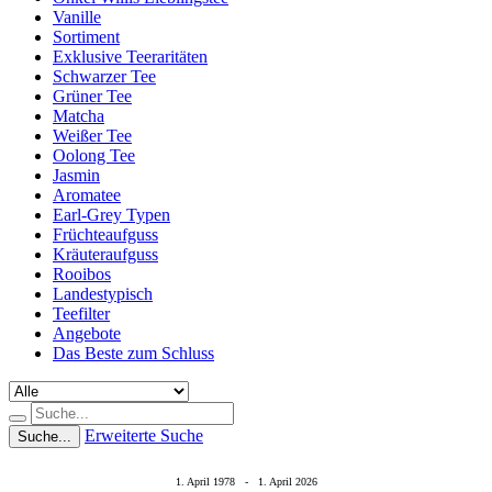
Vanille
Sortiment
Exklusive Teeraritäten
Schwarzer Tee
Grüner Tee
Matcha
Weißer Tee
Oolong Tee
Jasmin
Aromatee
Earl-Grey Typen
Früchteaufguss
Kräuteraufguss
Rooibos
Landestypisch
Teefilter
Angebote
Das Beste zum Schluss
Erweiterte Suche
Suche...
1. April 1978 - 1. April 2026