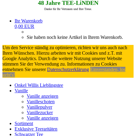
48 Jahre TEE-LiNDEN
Danke für Ihr Vertrauen und Ihre Treue.
Ihr Warenkorb
0,00 EUR
Sie haben noch keine Artikel in Ihrem Warenkorb.
Um den Service ständig zu optimieren, richten wir uns auch nach
Ihren Wünschen. Hierzu arbeiten wir mit Cookies und z.T. mit
Google Analytics. Durch die weitere Nutzung unserer Website
stimmen Sie der Verwendung zu. Informationen zu Cookies
entnehmen Sie unserer
Datenschutzerklärung
Einverstanden, los
geht's!
Onkel Willis Lieblingstee
Vanille
Vanille anzeigen
Vanilleschoten
Vanillepulver
Vanillezucker
Vanille anzeigen
Sortiment
Exklusive Teeraritäten
Schwarzer Tee